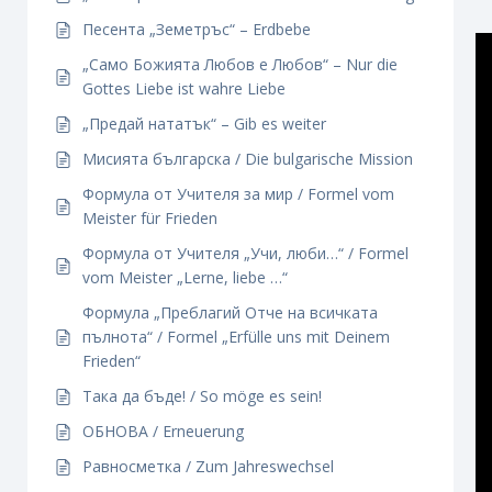
Песента „Земетръс“ – Erdbebe
„Само Божията Любов е Любов“ – Nur die
Gottes Liebe ist wahre Liebe
„Предай нататък“ – Gib es weiter
Мисията българска / Die bulgarische Mission
Формула от Учителя за мир / Formel vom
Meister für Frieden
Формула от Учителя „Учи, люби…“ / Formel
vom Meister „Lerne, liebe …“
Формула „Преблагий Отче на всичката
пълнота“ / Formel „Erfülle uns mit Deinem
Frieden“
Така да бъде! / So möge es sein!
ОБНОВА / Erneuerung
Равносметка / Zum Jahreswechsel