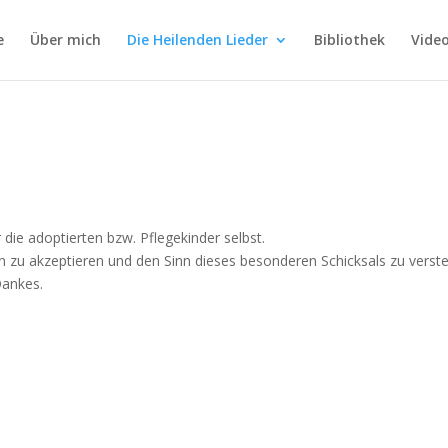
e
Über mich
Die Heilenden Lieder
Bibliothek
Vide
 die adoptierten bzw. Pflegekinder selbst.
Leben zu akzeptieren und den Sinn dieses besonderen Schicksals zu v
Dankes.