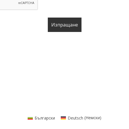
Български
Deutsch
(
Немски
)